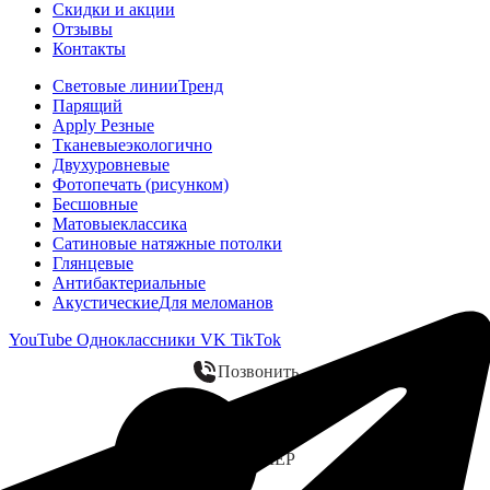
Скидки и акции
Отзывы
Контакты
Световые линии
Тренд
Парящий
Apply Резные
Тканевые
экологично
Двухуровневые
Фотопечать (рисунком)
Бесшовные
Матовые
классика
Сатиновые натяжные потолки
Глянцевые
Антибактериальные
Акустические
Для меломанов
YouTube
Одноклассники
VK
TikTok
Позвонить
WhatsApp
ЗАМЕР