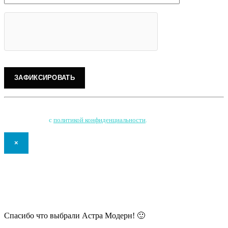
Нажимая на кнопку, Вы соглашаетесь на обработку персональных данных
и соглашаетесь
с
политикой конфиденциальности
.
×
В самое ближайшее время с Вами
свяжется наш очень вежливый менеджер
и уточнит детали.
Спасибо что выбрали Астра Модерн! 🙂