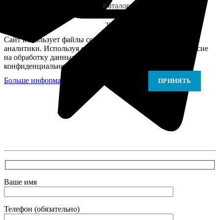
Каталог
Telegram
Сайт использует файлы cookie для персонализации и
аналитики. Используя сайт, вы подтверждаете своё согласие
на обработку данных в соответствии с Политикой
конфиденциальности.
Больше информации
Больше информации
ПРИНЯТЬ
В самое ближайшее время с Вами свяжется наш
очень вежливый менеджер и уточнит детали.
Зафиксирует скидку за заявку с каталога Астра
Модерн
Ваше имя
Телефон (обязательно)