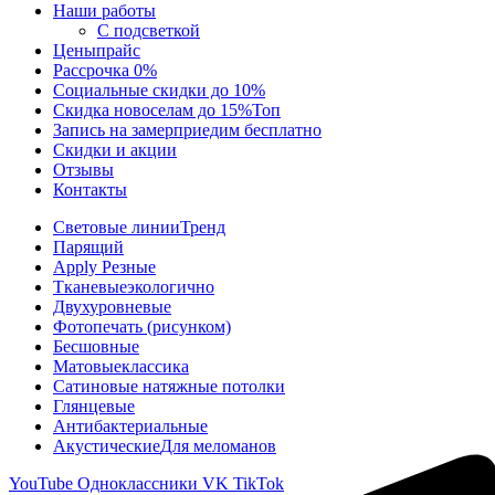
Наши работы
С подсветкой
Цены
прайс
Рассрочка 0%
Социальные скидки до 10%
Скидка новоселам до 15%
Топ
Запись на замер
приедим бесплатно
Скидки и акции
Отзывы
Контакты
Световые линии
Тренд
Парящий
Apply Резные
Тканевые
экологично
Двухуровневые
Фотопечать (рисунком)
Бесшовные
Матовые
классика
Сатиновые натяжные потолки
Глянцевые
Антибактериальные
Акустические
Для меломанов
YouTube
Одноклассники
VK
TikTok