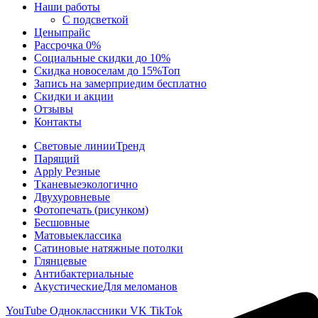
Наши работы
С подсветкой
Цены
прайс
Рассрочка 0%
Социальные скидки до 10%
Скидка новоселам до 15%
Топ
Запись на замер
приедим бесплатно
Скидки и акции
Отзывы
Контакты
Световые линии
Тренд
Парящий
Apply Резные
Тканевые
экологично
Двухуровневые
Фотопечать (рисунком)
Бесшовные
Матовые
классика
Сатиновые натяжные потолки
Глянцевые
Антибактериальные
Акустические
Для меломанов
YouTube
Одноклассники
VK
TikTok