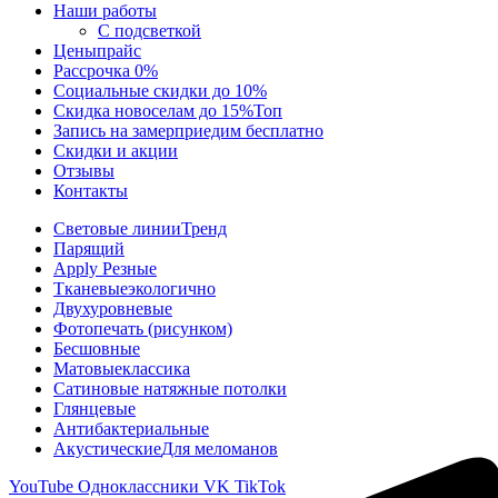
Наши работы
С подсветкой
Цены
прайс
Рассрочка 0%
Социальные скидки до 10%
Скидка новоселам до 15%
Топ
Запись на замер
приедим бесплатно
Скидки и акции
Отзывы
Контакты
Световые линии
Тренд
Парящий
Apply Резные
Тканевые
экологично
Двухуровневые
Фотопечать (рисунком)
Бесшовные
Матовые
классика
Сатиновые натяжные потолки
Глянцевые
Антибактериальные
Акустические
Для меломанов
YouTube
Одноклассники
VK
TikTok