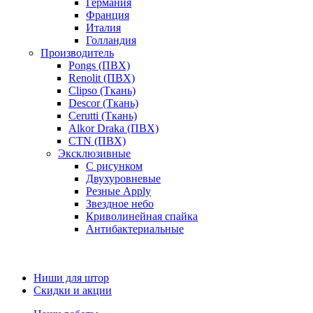
Германия
Франция
Италия
Голландия
Производитель
Pongs (ПВХ)
Renolit (ПВХ)
Clipso (Ткань)
Descor (Ткань)
Cerutti (Ткань)
Alkor Draka (ПВХ)
CTN (ПВХ)
Эксклюзивные
С рисунком
Двухуровневые
Резные Apply
Звездное небо
Криволинейная спайка
Антибактериальные
Ниши для штор
Скидки и акции