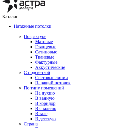
Каталог
Натяжные потолки
По фактуре
Матовые
Глянцевые
Сатиновые
Тканевые
Фактурные
Аккустические
С подсветкой
Световые линии
Парящий потолок
По типу помещений
На нухню
В ванную
В коридор
В спальню
В зале
В детскую
Страна