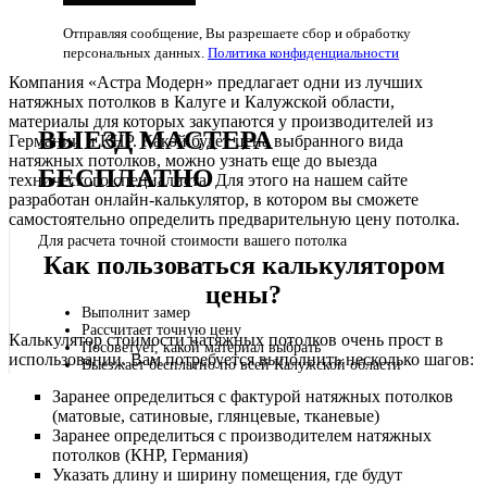
Отправляя сообщение, Вы разрешаете сбор и обработку
персональных данных.
Политика конфиденциальности
Компания «Астра Модерн» предлагает одни из лучших
натяжных потолков в Калуге и Калужской области,
материалы для которых закупаются у производителей из
ВЫЕЗД МАСТЕРА
Германии и КНР. Какой будет цена выбранного вида
натяжных потолков, можно узнать еще до выезда
БЕСПЛАТНО
технического специалиста. Для этого на нашем сайте
разработан онлайн-калькулятор, в котором вы сможете
самостоятельно определить предварительную цену потолка.
Для расчета точной стоимости вашего потолка
Как пользоваться калькулятором
цены?
Выполнит замер
Рассчитает точную цену
Калькулятор стоимости натяжных потолков очень прост в
Посоветует, какой материал выбрать
использовании. Вам потребуется выполнить несколько шагов:
Выезжает бесплатно по всей Калужской области
Заранее определиться с фактурой натяжных потолков
(матовые, сатиновые, глянцевые, тканевые)
Заранее определиться с производителем натяжных
потолков (КНР, Германия)
Указать длину и ширину помещения, где будут