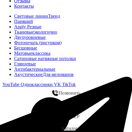
Отзывы
Контакты
Световые линии
Тренд
Парящий
Apply Резные
Тканевые
экологично
Двухуровневые
Фотопечать (рисунком)
Бесшовные
Матовые
классика
Сатиновые натяжные потолки
Глянцевые
Антибактериальные
Акустические
Для меломанов
YouTube
Одноклассники
VK
TikTok
Позвонить
WhatsApp
ЗАМЕР
Каталог