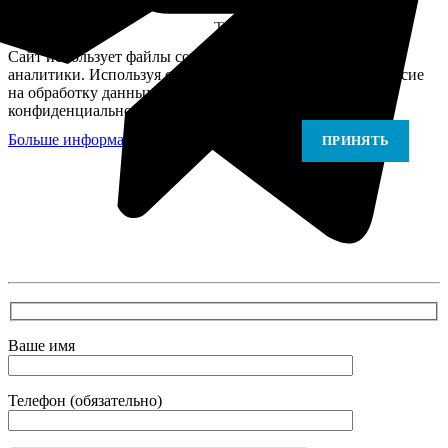
Telegram
Сайт использует файлы cookie для персонализации и
аналитики. Используя сайт, вы подтверждаете своё согласие
на обработку данных в соответствии с Политикой
конфиденциальности.
Больше информации
Больше информации
ПРИНЯТЬ
В самое ближайшее время с Вами свяжется наш
очень вежливый менеджер и уточнит детали.
Зафиксирует скидку за заявку с каталога Астра
Модерн
Ваше имя
Телефон (обязательно)