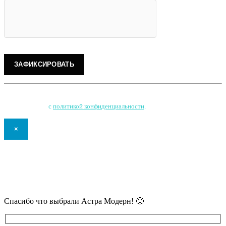
Нажимая на кнопку, Вы соглашаетесь на обработку персональных данных
и соглашаетесь
с
политикой конфиденциальности
.
×
В самое ближайшее время с Вами
свяжется наш очень вежливый менеджер
и уточнит детали.
Спасибо что выбрали Астра Модерн! 🙂