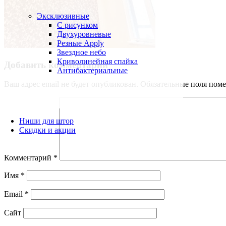
Эксклюзивные
С рисунком
Двухуровневые
Резные Apply
Звездное небо
Криволинейная спайка
Добавить комментарий
Антибактериальные
Ваш адрес email не будет опубликован.
Обязательные поля пом
Ниши для штор
Скидки и акции
Комментарий
*
Имя
*
Email
*
Сайт