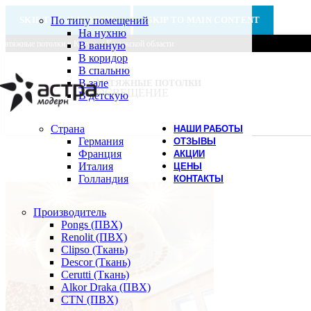
SKIP TO NAVIGATION
По типу помещений
SKIP TO MAIN CONTENT
На нухню
Натяжные потолки в Калуге и Калужской области
В ванную
В коридор
В спальню
В зале
НАТЯЖНЫЕ ПОТОЛКИ
ОСВЕЩЕНИЕ
В детскую
Страна
НАШИ РАБОТЫ
Германия
ОТЗЫВЫ
Франция
АКЦИИ
Италия
ЦЕНЫ
Голландия
КОНТАКТЫ
Производитель
Pongs (ПВХ)
Renolit (ПВХ)
Clipso (Ткань)
Descor (Ткань)
Cerutti (Ткань)
Alkor Draka (ПВХ)
CTN (ПВХ)