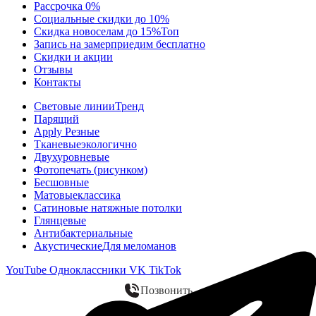
Рассрочка 0%
Социальные скидки до 10%
Скидка новоселам до 15%
Топ
Запись на замер
приедим бесплатно
Скидки и акции
Отзывы
Контакты
Световые линии
Тренд
Парящий
Apply Резные
Тканевые
экологично
Двухуровневые
Фотопечать (рисунком)
Бесшовные
Матовые
классика
Сатиновые натяжные потолки
Глянцевые
Антибактериальные
Акустические
Для меломанов
YouTube
Одноклассники
VK
TikTok
Позвонить