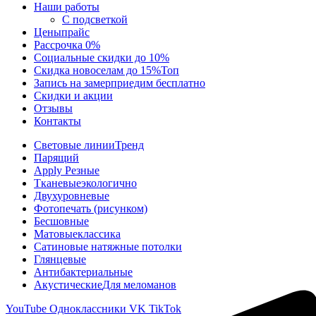
Наши работы
С подсветкой
Цены
прайс
Рассрочка 0%
Социальные скидки до 10%
Скидка новоселам до 15%
Топ
Запись на замер
приедим бесплатно
Скидки и акции
Отзывы
Контакты
Световые линии
Тренд
Парящий
Apply Резные
Тканевые
экологично
Двухуровневые
Фотопечать (рисунком)
Бесшовные
Матовые
классика
Сатиновые натяжные потолки
Глянцевые
Антибактериальные
Акустические
Для меломанов
YouTube
Одноклассники
VK
TikTok