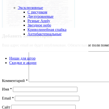
Эксклюзивные
С рисунком
Двухуровневые
Резные Apply
Звездное небо
Криволинейная спайка
Антибактериальные
Добавить комментарий
Ваш адрес email не будет опубликован.
Обязательные поля пом
Ниши для штор
Скидки и акции
Комментарий
*
Имя
*
Email
*
Сайт