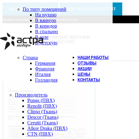
SKIP TO NAVIGATION
По типу помещений
SKIP TO MAIN CONTENT
На нухню
Натяжные потолки в Калуге и Калужской области
В ванную
В коридор
В спальню
В зале
НАТЯЖНЫЕ ПОТОЛКИ
ОСВЕЩЕНИЕ
В детскую
Страна
НАШИ РАБОТЫ
Германия
ОТЗЫВЫ
Франция
АКЦИИ
Италия
ЦЕНЫ
Голландия
КОНТАКТЫ
Производитель
Pongs (ПВХ)
Renolit (ПВХ)
Clipso (Ткань)
Descor (Ткань)
Cerutti (Ткань)
Alkor Draka (ПВХ)
CTN (ПВХ)