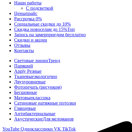
Наши работы
С подсветкой
Цены
прайс
Рассрочка 0%
Социальные скидки до 10%
Скидка новоселам до 15%
Топ
Запись на замер
приедим бесплатно
Скидки и акции
Отзывы
Контакты
Световые линии
Тренд
Парящий
Apply Резные
Тканевые
экологично
Двухуровневые
Фотопечать (рисунком)
Бесшовные
Матовые
классика
Сатиновые натяжные потолки
Глянцевые
Антибактериальные
Акустические
Для меломанов
YouTube
Одноклассники
VK
TikTok