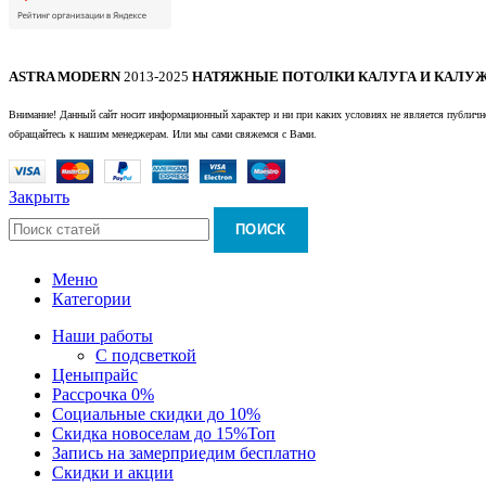
ASTRA MODERN
2013-2025
НАТЯЖНЫЕ ПОТОЛКИ КАЛУГА И КАЛУЖ
Внимание! Данный сайт носит информационный характер и ни при каких условиях не является публично
обращайтесь к нашим менеджерам. Или мы сами свяжемся с Вами.
Закрыть
ПОИСК
Меню
Категории
Наши работы
С подсветкой
Цены
прайс
Рассрочка 0%
Социальные скидки до 10%
Скидка новоселам до 15%
Топ
Запись на замер
приедим бесплатно
Скидки и акции