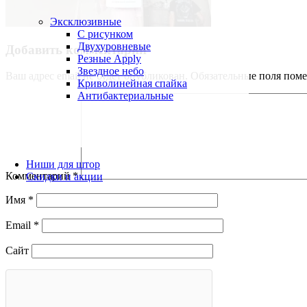
Эксклюзивные
С рисунком
Двухуровневые
Добавить комментарий
Резные Apply
Звездное небо
Ваш адрес email не будет опубликован.
Обязательные поля пом
Криволинейная спайка
Антибактериальные
Ниши для штор
Комментарий
*
Скидки и акции
Имя
*
Email
*
Сайт