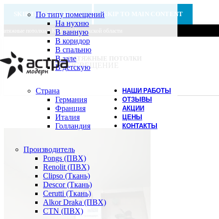
SKIP TO NAVIGATION
По типу помещений
SKIP TO MAIN CONTENT
На нухню
Натяжные потолки в Калуге и Калужской области
В ванную
В коридор
В спальню
В зале
НАТЯЖНЫЕ ПОТОЛКИ
ОСВЕЩЕНИЕ
В детскую
Страна
НАШИ РАБОТЫ
Германия
ОТЗЫВЫ
Франция
АКЦИИ
Италия
ЦЕНЫ
Голландия
КОНТАКТЫ
Производитель
Pongs (ПВХ)
Renolit (ПВХ)
Clipso (Ткань)
Descor (Ткань)
Cerutti (Ткань)
Alkor Draka (ПВХ)
CTN (ПВХ)