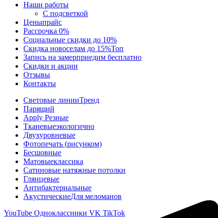
Наши работы
С подсветкой
Цены
прайс
Рассрочка 0%
Социальные скидки до 10%
Скидка новоселам до 15%
Топ
Запись на замер
приедим бесплатно
Скидки и акции
Отзывы
Контакты
Световые линии
Тренд
Парящий
Apply Резные
Тканевые
экологично
Двухуровневые
Фотопечать (рисунком)
Бесшовные
Матовые
классика
Сатиновые натяжные потолки
Глянцевые
Антибактериальные
Акустические
Для меломанов
YouTube
Одноклассники
VK
TikTok