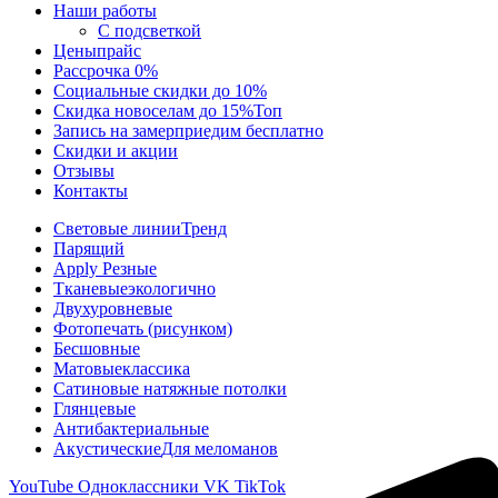
Наши работы
С подсветкой
Цены
прайс
Рассрочка 0%
Социальные скидки до 10%
Скидка новоселам до 15%
Топ
Запись на замер
приедим бесплатно
Скидки и акции
Отзывы
Контакты
Световые линии
Тренд
Парящий
Apply Резные
Тканевые
экологично
Двухуровневые
Фотопечать (рисунком)
Бесшовные
Матовые
классика
Сатиновые натяжные потолки
Глянцевые
Антибактериальные
Акустические
Для меломанов
YouTube
Одноклассники
VK
TikTok