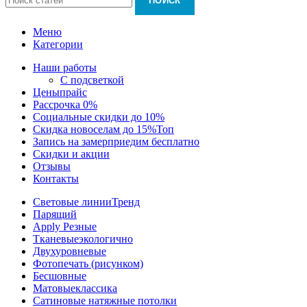
ПОИСК
Меню
Категории
Наши работы
С подсветкой
Цены
прайс
Рассрочка 0%
Социальные скидки до 10%
Скидка новоселам до 15%
Топ
Запись на замер
приедим бесплатно
Скидки и акции
Отзывы
Контакты
Световые линии
Тренд
Парящий
Apply Резные
Тканевые
экологично
Двухуровневые
Фотопечать (рисунком)
Бесшовные
Матовые
классика
Сатиновые натяжные потолки