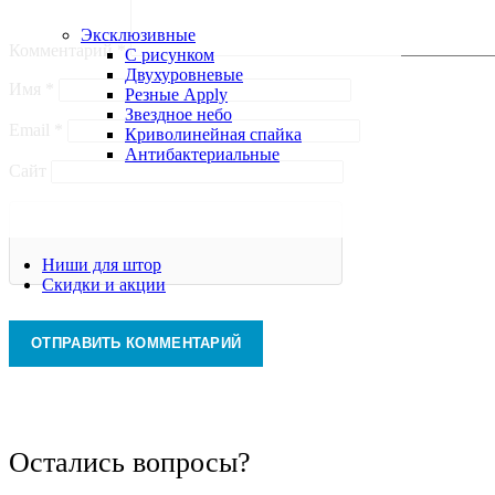
Эксклюзивные
Комментарий
*
С рисунком
Двухуровневые
Имя
*
Резные Apply
Звездное небо
Email
*
Криволинейная спайка
Антибактериальные
Сайт
Ниши для штор
Скидки и акции
Остались вопросы?