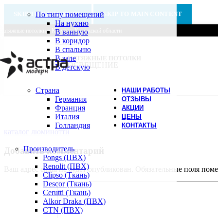
SKIP TO NAVIGATION
По типу помещений
SKIP TO MAIN CONTENT
На нухню
Натяжные потолки в Калуге и Калужской области
В ванную
В коридор
В спальню
В зале
НАТЯЖНЫЕ ПОТОЛКИ
ОСВЕЩЕНИЕ
В детскую
Страна
НАШИ РАБОТЫ
Германия
ОТЗЫВЫ
Франция
АКЦИИ
Италия
ЦЕНЫ
Голландия
КОНТАКТЫ
каталог люминотти
Производитель
Добавить комментарий
Pongs (ПВХ)
Renolit (ПВХ)
Ваш адрес email не будет опубликован.
Обязательные поля пом
Clipso (Ткань)
Descor (Ткань)
Cerutti (Ткань)
Alkor Draka (ПВХ)
CTN (ПВХ)