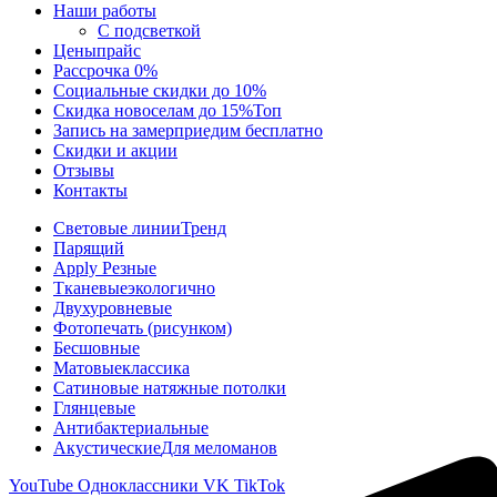
Наши работы
С подсветкой
Цены
прайс
Рассрочка 0%
Социальные скидки до 10%
Скидка новоселам до 15%
Топ
Запись на замер
приедим бесплатно
Скидки и акции
Отзывы
Контакты
Световые линии
Тренд
Парящий
Apply Резные
Тканевые
экологично
Двухуровневые
Фотопечать (рисунком)
Бесшовные
Матовые
классика
Сатиновые натяжные потолки
Глянцевые
Антибактериальные
Акустические
Для меломанов
YouTube
Одноклассники
VK
TikTok