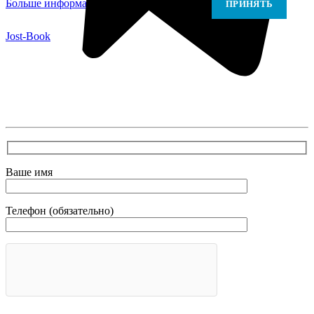
Больше информации
Больше информации
ПРИНЯТЬ
Jost-Book
В самое ближайшее время с Вами свяжется наш
очень вежливый менеджер и уточнит детали.
Зафиксирует скидку за заявку с каталога Астра
Модерн
Ваше имя
Телефон (обязательно)