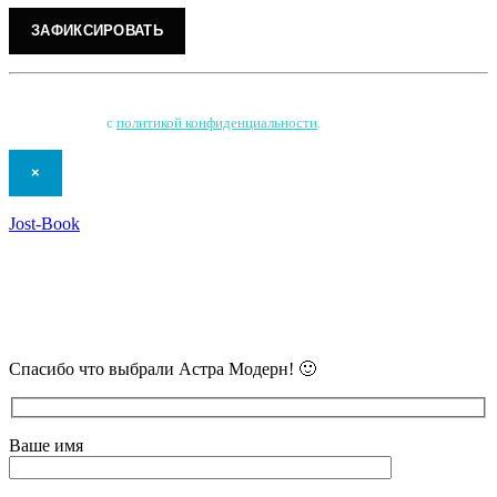
Нажимая на кнопку, Вы соглашаетесь на обработку персональных данных
и соглашаетесь
с
политикой конфиденциальности
.
×
Jost-Book
В самое ближайшее время с Вами
свяжется наш очень вежливый менеджер
и уточнит детали.
Спасибо что выбрали Астра Модерн! 🙂
Ваше имя