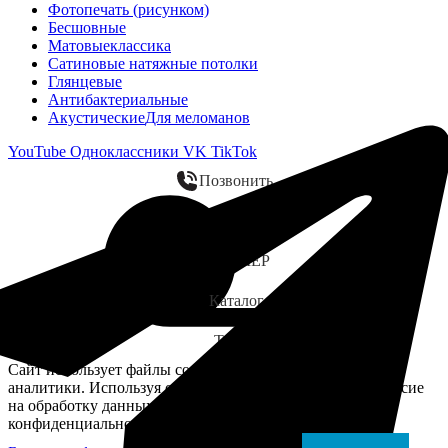
Фотопечать (рисунком)
Бесшовные
Матовые
классика
Сатиновые натяжные потолки
Глянцевые
Антибактериальные
Акустические
Для меломанов
YouTube
Одноклассники
VK
TikTok
Позвонить
WhatsApp
ЗАМЕР
Каталог
Telegram
Сайт использует файлы cookie для персонализации и
аналитики. Используя сайт, вы подтверждаете своё согласие
на обработку данных в соответствии с Политикой
конфиденциальности.