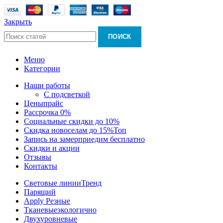
Закрыть
ПОИСК
Меню
Категории
Наши работы
С подсветкой
Цены
прайс
Рассрочка 0%
Социальные скидки до 10%
Скидка новоселам до 15%
Топ
Запись на замер
приедим бесплатно
Скидки и акции
Отзывы
Контакты
Световые линии
Тренд
Парящий
Apply Резные
Тканевые
экологично
Двухуровневые