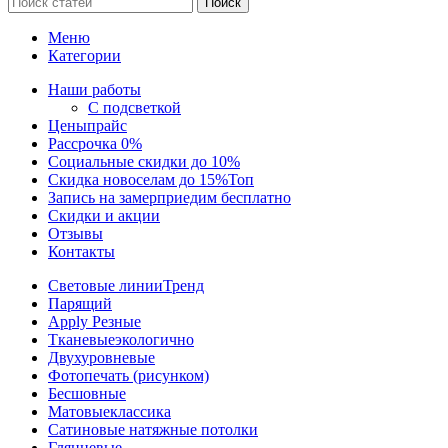
Поиск
Меню
Категории
Наши работы
С подсветкой
Цены
прайс
Рассрочка 0%
Социальные скидки до 10%
Скидка новоселам до 15%
Топ
Запись на замер
приедим бесплатно
Скидки и акции
Отзывы
Контакты
Световые линии
Тренд
Парящий
Apply Резные
Тканевые
экологично
Двухуровневые
Фотопечать (рисунком)
Бесшовные
Матовые
классика
Сатиновые натяжные потолки
Глянцевые