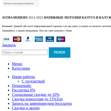
ASTRA MODERN
2013-2025
НАТЯЖНЫЕ ПОТОЛКИ КАЛУГА И КАЛУЖ
Внимание! Данный сайт носит информационный характер и ни при каких условиях не является публично
обращайтесь к нашим менеджерам. Или мы сами свяжемся с Вами.
Закрыть
ПОИСК
Меню
Категории
Наши работы
С подсветкой
Цены
прайс
Рассрочка 0%
Социальные скидки до 10%
Скидка новоселам до 15%
Топ
Запись на замер
приедим бесплатно
Скидки и акции