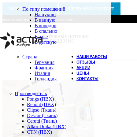
SKIP TO NAVIGATION
По типу помещений
SKIP TO MAIN CONTENT
На нухню
Натяжные потолки в Калуге и Калужской области
В ванную
В коридор
В спальню
В зале
НАТЯЖНЫЕ ПОТОЛКИ
ОСВЕЩЕНИЕ
В детскую
Страна
НАШИ РАБОТЫ
Германия
ОТЗЫВЫ
Франция
АКЦИИ
Италия
ЦЕНЫ
Голландия
КОНТАКТЫ
Производитель
Pongs (ПВХ)
Renolit (ПВХ)
Clipso (Ткань)
Descor (Ткань)
Cerutti (Ткань)
Alkor Draka (ПВХ)
CTN (ПВХ)