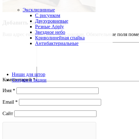
Эксклюзивные
С рисунком
Двухуровневые
Добавить комментарий
Резные Apply
Звездное небо
Ваш адрес email не будет опубликован.
Обязательные поля пом
Криволинейная спайка
Антибактериальные
Ниши для штор
Комментарий
*
Скидки и акции
Имя
*
Email
*
Сайт