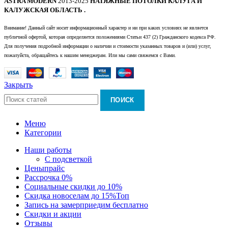
ASTRA MODERN
2013-2025
НАТЯЖНЫЕ ПОТОЛКИ КАЛУГА И
КАЛУЖСКАЯ ОБЛАСТЬ .
Внимание! Данный сайт носит информационный характер и ни при каких условиях не является
публичной офертой, которая определяется положениями Статьи 437 (2) Гражданского кодекса РФ.
Для получения подробной информации о наличии и стоимости указанных товаров и (или) услуг,
пожалуйста, обращайтесь к нашим менеджерам. Или мы сами свяжемся с Вами.
Закрыть
ПОИСК
Меню
Категории
Наши работы
С подсветкой
Цены
прайс
Рассрочка 0%
Социальные скидки до 10%
Скидка новоселам до 15%
Топ
Запись на замер
приедим бесплатно
Скидки и акции
Отзывы