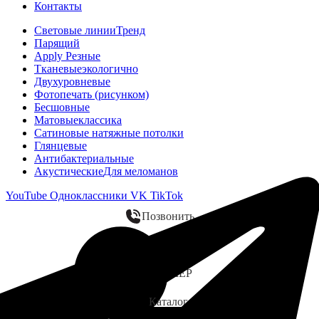
Контакты
Световые линии
Тренд
Парящий
Apply Резные
Тканевые
экологично
Двухуровневые
Фотопечать (рисунком)
Бесшовные
Матовые
классика
Сатиновые натяжные потолки
Глянцевые
Антибактериальные
Акустические
Для меломанов
YouTube
Одноклассники
VK
TikTok
Позвонить
WhatsApp
ЗАМЕР
Каталог