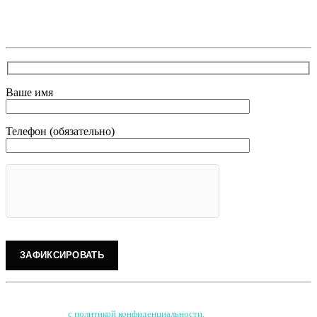
Зафиксирует скидку за заявку с каталога Астра
Модерн
Ваше имя
Телефон (обязательно)
Нажимая на кнопку, Вы соглашаетесь на обработку персональных данных
и соглашаетесь
с
политикой конфиденциальности
.