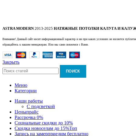
ASTRA MODERN
2013-2025
НАТЯЖНЫЕ ПОТОЛКИ КАЛУГА И КАЛУЖ
Внимание! Данный сайт носит информационный характер и ни при каких условиях не является публично
обращайтесь к нашим менеджерам. Или мы сами свяжемся с Вами.
Закрыть
ПОИСК
Меню
Категории
Наши работы
С подсветкой
Цены
прайс
Рассрочка 0%
Социальные скидки до 10%
Скидка новоселам до 15%
Топ
Запись на замер
приедим бесплатно