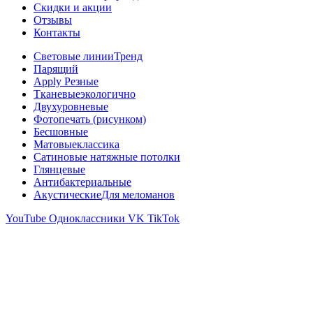
Скидки и акции
Отзывы
Контакты
Световые линии
Тренд
Парящий
Apply Резные
Тканевые
экологично
Двухуровневые
Фотопечать (рисунком)
Бесшовные
Матовые
классика
Сатиновые натяжные потолки
Глянцевые
Антибактериальные
Акустические
Для меломанов
YouTube
Одноклассники
VK
TikTok