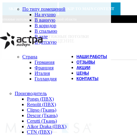
SKIP TO NAVIGATION
По типу помещений
SKIP TO MAIN CONTENT
На нухню
Натяжные потолки в Калуге и Калужской области
В ванную
В коридор
В спальню
В зале
НАТЯЖНЫЕ ПОТОЛКИ
ОСВЕЩЕНИЕ
В детскую
Страна
НАШИ РАБОТЫ
Германия
ОТЗЫВЫ
Франция
АКЦИИ
Италия
ЦЕНЫ
Голландия
КОНТАКТЫ
Производитель
Pongs (ПВХ)
Renolit (ПВХ)
Clipso (Ткань)
Descor (Ткань)
Cerutti (Ткань)
Alkor Draka (ПВХ)
CTN (ПВХ)