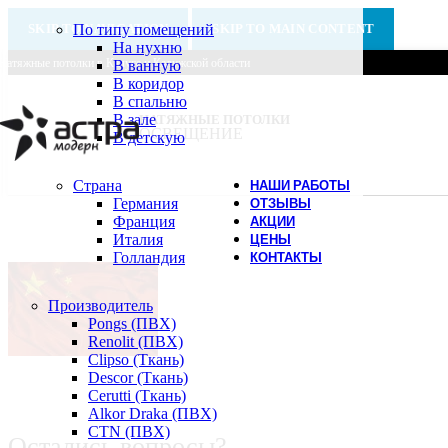
SKIP TO NAVIGATION
По типу помещений
SKIP TO MAIN CONTENT
На нухню
Натяжные потолки в Калуге и Калужской области
В ванную
В коридор
В спальню
В зале
НАТЯЖНЫЕ ПОТОЛКИ
ОСВЕЩЕНИЕ
В детскую
Страна
НАШИ РАБОТЫ
Германия
ОТЗЫВЫ
Франция
АКЦИИ
Италия
ЦЕНЫ
Голландия
КОНТАКТЫ
Производитель
Pongs (ПВХ)
Renolit (ПВХ)
Clipso (Ткань)
Descor (Ткань)
Cerutti (Ткань)
Alkor Draka (ПВХ)
CTN (ПВХ)
Остались вопросы?