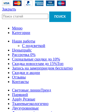
Закрыть
ПОИСК
Меню
Категории
Наши работы
С подсветкой
Цены
прайс
Рассрочка 0%
Социальные скидки до 10%
Скидка новоселам до 15%
Топ
Запись на замер
приедим бесплатно
Скидки и акции
Отзывы
Контакты
Световые линии
Тренд
Парящий
Apply Резные
Тканевые
экологично
Двухуровневые