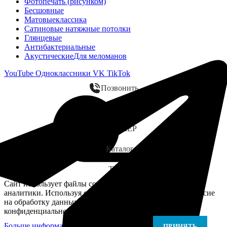
Фотопечать (рисунком)
Бесшовные
Матовые
классика
Сатиновые натяжные потолки
Глянцевые
Антибактериальные
Акустические
Для меломанов
YouTube
Одноклассники
VK
TikTok
Позвонить
WhatsApp
ЗАМЕР
Каталог
Telegram
Сайт использует файлы cookie для персонализации и
аналитики. Используя сайт, вы подтверждаете своё согласие
на обработку данных в соответствии с Политикой
конфиденциальности.
Больше информации
Больше информации
ПРИНЯТЬ