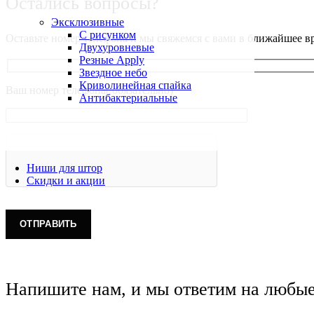
Остались вопросы?
Эксклюзивные
С рисунком
Оставьте номер телефона и мы свяжемся с вами в ближайшее в
Двухуровневые
Резные Apply
Звездное небо
Криволинейная спайка
Ваш номер телефона( обязательно)
Антибактериальные
Ниши для штор
Скидки и акции
Напишите нам, и мы ответим на любы