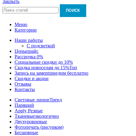
Закрыть
ПОИСК
Меню
Категории
Наши работы
С подсветкой
Цены
прайс
Рассрочка 0%
Социальные скидки до 10%
Скидка новоселам до 15%
Топ
Запись на замер
приедим бесплатно
Скидки и акции
Отзывы
Контакты
Световые линии
Тренд
Парящий
Apply Резные
Тканевые
экологично
Двухуровневые
Фотопечать (рисунком)
Бесшовные