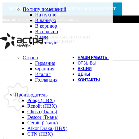
SKIP TO NAVIGATION
По типу помещений
SKIP TO MAIN CONTENT
На нухню
Натяжные потолки в Калуге и Калужской области
В ванную
В коридор
В спальню
В зале
НАТЯЖНЫЕ ПОТОЛКИ
ОСВЕЩЕНИЕ
В детскую
Страна
НАШИ РАБОТЫ
Германия
ОТЗЫВЫ
Франция
АКЦИИ
Италия
ЦЕНЫ
Голландия
КОНТАКТЫ
Производитель
Pongs (ПВХ)
Renolit (ПВХ)
Clipso (Ткань)
Descor (Ткань)
Cerutti (Ткань)
Alkor Draka (ПВХ)
CTN (ПВХ)