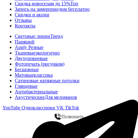
Скидка новоселам до 15%
Топ
Запись на замер
приедим бесплатно
Скидки и акции
Отзывы
Контакты
Световые линии
Тренд
Парящий
Apply Резные
Тканевые
экологично
Двухуровневые
Фотопечать (рисунком)
Бесшовные
Матовые
классика
Сатиновые натяжные потолки
Глянцевые
Антибактериальные
Акустические
Для меломанов
YouTube
Одноклассники
VK
TikTok
Позвонить
WhatsApp