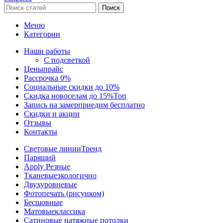
Поиск
Меню
Категории
Наши работы
С подсветкой
Цены
прайс
Рассрочка 0%
Социальные скидки до 10%
Скидка новоселам до 15%
Топ
Запись на замер
приедим бесплатно
Скидки и акции
Отзывы
Контакты
Световые линии
Тренд
Парящий
Apply Резные
Тканевые
экологично
Двухуровневые
Фотопечать (рисунком)
Бесшовные
Матовые
классика
Сатиновые натяжные потолки