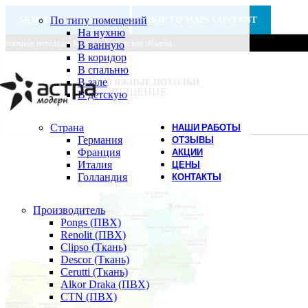
SKIP TO NAVIGATION
По типу помещений
SKIP TO MAIN CONTENT
На нухню
Натяжные потолки в Калуге и Калужской области
В ванную
В коридор
В спальню
В зале
НАТЯЖНЫЕ ПОТОЛКИ
ОСВЕЩЕНИЕ
В детскую
Страна
НАШИ РАБОТЫ
Германия
ОТЗЫВЫ
Франция
АКЦИИ
Италия
ЦЕНЫ
Голландия
КОНТАКТЫ
Производитель
Pongs (ПВХ)
Renolit (ПВХ)
Clipso (Ткань)
Descor (Ткань)
Cerutti (Ткань)
Alkor Draka (ПВХ)
CTN (ПВХ)