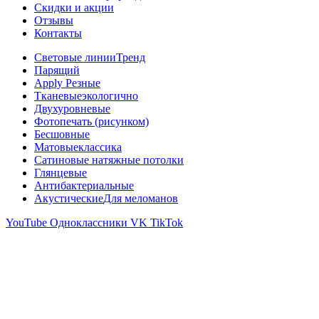
Скидки и акции
Отзывы
Контакты
Световые линии
Тренд
Парящий
Apply Резные
Тканевые
экологично
Двухуровневые
Фотопечать (рисунком)
Бесшовные
Матовые
классика
Сатиновые натяжные потолки
Глянцевые
Антибактериальные
Акустические
Для меломанов
YouTube
Одноклассники
VK
TikTok