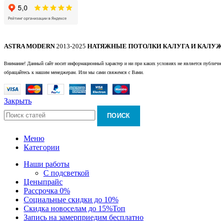
ASTRA MODERN
2013-2025
НАТЯЖНЫЕ ПОТОЛКИ КАЛУГА И КАЛУЖ
Внимание! Данный сайт носит информационный характер и ни при каких условиях не является публично
обращайтесь к нашим менеджерам. Или мы сами свяжемся с Вами.
Закрыть
ПОИСК
Меню
Категории
Наши работы
С подсветкой
Цены
прайс
Рассрочка 0%
Социальные скидки до 10%
Скидка новоселам до 15%
Топ
Запись на замер
приедим бесплатно