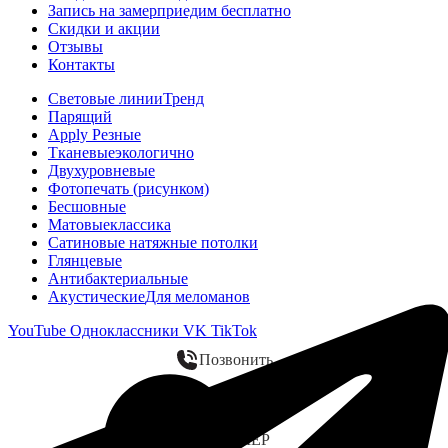
Запись на замер
приедим бесплатно
Скидки и акции
Отзывы
Контакты
Световые линии
Тренд
Парящий
Apply Резные
Тканевые
экологично
Двухуровневые
Фотопечать (рисунком)
Бесшовные
Матовые
классика
Сатиновые натяжные потолки
Глянцевые
Антибактериальные
Акустические
Для меломанов
YouTube
Одноклассники
VK
TikTok
Позвонить
WhatsApp
ЗАМЕР