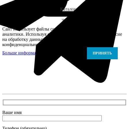
Каталог
Telegram
Сайт использует файлы cookie для персонализации и
аналитики. Используя сайт, вы подтверждаете своё согласие
на обработку данных в соответствии с Политикой
конфиденциальности.
Больше информации
Больше информации
ПРИНЯТЬ
В самое ближайшее время с Вами свяжется наш
очень вежливый менеджер и уточнит детали.
Зафиксирует скидку за заявку с каталога Астра
Модерн
Ваше имя
Телефон (обязательно)