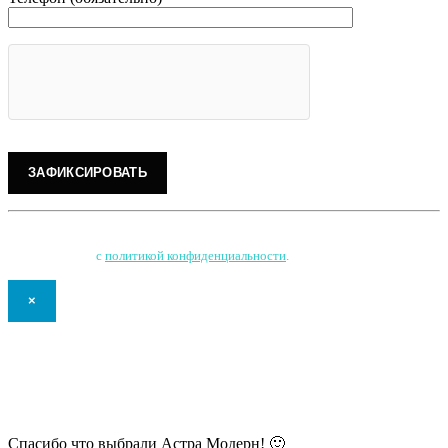
Нажимая на кнопку, Вы соглашаетесь на обработку персональных данных
и соглашаетесь
с
политикой конфиденциальности
.
×
В самое ближайшее время с Вами
свяжется наш очень вежливый менеджер
и уточнит детали.
Спасибо что выбрали Астра Модерн! 🙂