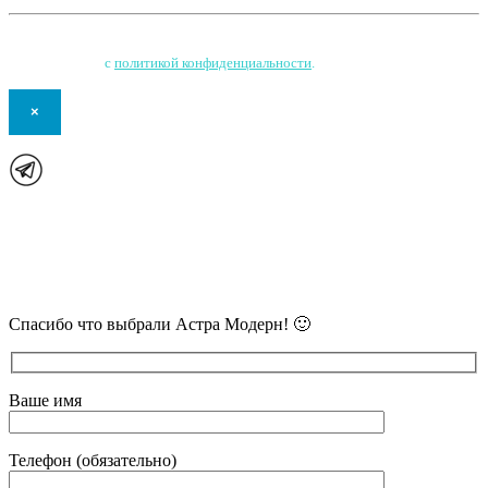
Нажимая на кнопку, Вы соглашаетесь на обработку персональных данных
и соглашаетесь
с
политикой конфиденциальности
.
×
В самое ближайшее время с Вами
свяжется наш очень вежливый менеджер
и уточнит детали.
Спасибо что выбрали Астра Модерн! 🙂
Ваше имя
Телефон (обязательно)