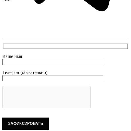
В самое ближайшее время с Вами свяжется наш
очень вежливый менеджер и уточнит детали.
Зафиксирует скидку за заявку с каталога Астра
Модерн
Ваше имя
Телефон (обязательно)