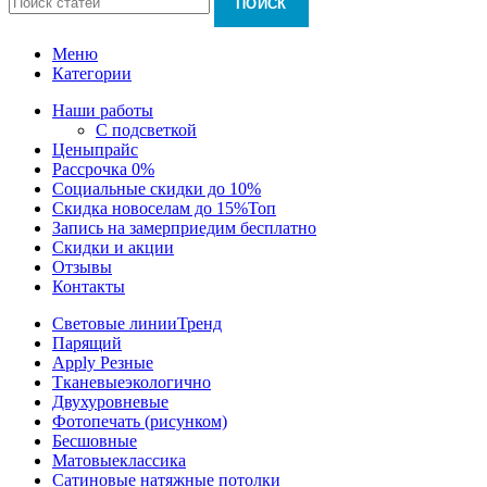
ПОИСК
Меню
Категории
Наши работы
С подсветкой
Цены
прайс
Рассрочка 0%
Социальные скидки до 10%
Скидка новоселам до 15%
Топ
Запись на замер
приедим бесплатно
Скидки и акции
Отзывы
Контакты
Световые линии
Тренд
Парящий
Apply Резные
Тканевые
экологично
Двухуровневые
Фотопечать (рисунком)
Бесшовные
Матовые
классика
Сатиновые натяжные потолки