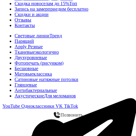
Скидка новоселам до 15%
Топ
Запись на замер
приедим бесплатно
Скидки и акции
Отзывы
Контакты
Световые линии
Тренд
Парящий
Apply Резные
Тканевые
экологично
Двухуровневые
Фотопечать (рисунком)
Бесшовные
Матовые
классика
Сатиновые натяжные потолки
Глянцевые
Антибактериальные
Акустические
Для меломанов
YouTube
Одноклассники
VK
TikTok
Позвонить
WhatsApp