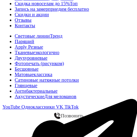
Скидка новоселам до 15%
Топ
Запись на замер
приедим бесплатно
Скидки и акции
Отзывы
Контакты
Световые линии
Тренд
Парящий
Apply Резные
Тканевые
экологично
Двухуровневые
Фотопечать (рисунком)
Бесшовные
Матовые
классика
Сатиновые натяжные потолки
Глянцевые
Антибактериальные
Акустические
Для меломанов
YouTube
Одноклассники
VK
TikTok
Позвонить
WhatsApp