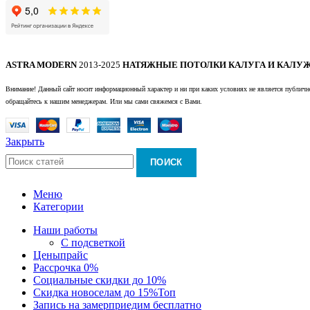
ASTRA MODERN
2013-2025
НАТЯЖНЫЕ ПОТОЛКИ КАЛУГА И КАЛУЖ
Внимание! Данный сайт носит информационный характер и ни при каких условиях не является публично
обращайтесь к нашим менеджерам. Или мы сами свяжемся с Вами.
Закрыть
ПОИСК
Меню
Категории
Наши работы
С подсветкой
Цены
прайс
Рассрочка 0%
Социальные скидки до 10%
Скидка новоселам до 15%
Топ
Запись на замер
приедим бесплатно