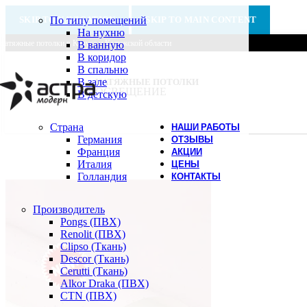
SKIP TO NAVIGATION
По типу помещений
SKIP TO MAIN CONTENT
На нухню
Натяжные потолки в Калуге и Калужской области
В ванную
В коридор
В спальню
В зале
НАТЯЖНЫЕ ПОТОЛКИ
ОСВЕЩЕНИЕ
В детскую
Страна
НАШИ РАБОТЫ
Германия
ОТЗЫВЫ
Франция
АКЦИИ
Италия
ЦЕНЫ
Голландия
КОНТАКТЫ
Производитель
Pongs (ПВХ)
Renolit (ПВХ)
Clipso (Ткань)
Descor (Ткань)
Cerutti (Ткань)
Alkor Draka (ПВХ)
CTN (ПВХ)