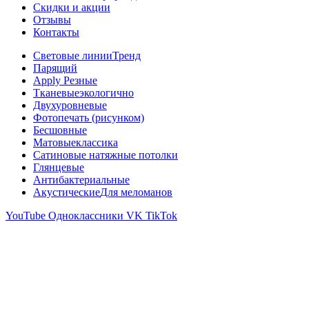
Скидки и акции
Отзывы
Контакты
Световые линии
Тренд
Парящий
Apply Резные
Тканевые
экологично
Двухуровневые
Фотопечать (рисунком)
Бесшовные
Матовые
классика
Сатиновые натяжные потолки
Глянцевые
Антибактериальные
Акустические
Для меломанов
YouTube
Одноклассники
VK
TikTok