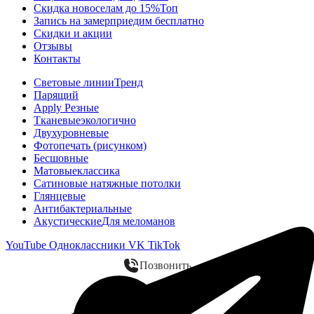
Скидка новоселам до 15%
Топ
Запись на замер
приедим бесплатно
Скидки и акции
Отзывы
Контакты
Световые линии
Тренд
Парящий
Apply Резные
Тканевые
экологично
Двухуровневые
Фотопечать (рисунком)
Бесшовные
Матовые
классика
Сатиновые натяжные потолки
Глянцевые
Антибактериальные
Акустические
Для меломанов
YouTube
Одноклассники
VK
TikTok
Позвонить
WhatsApp