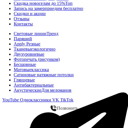
Скидка новоселам до 15%
Топ
Запись на замер
приедим бесплатно
Скидки и акции
Отзывы
Контакты
Световые линии
Тренд
Парящий
Apply Резные
Тканевые
экологично
Двухуровневые
Фотопечать (рисунком)
Бесшовные
Матовые
классика
Сатиновые натяжные потолки
Глянцевые
Антибактериальные
Акустические
Для меломанов
YouTube
Одноклассники
VK
TikTok
Позвонить
WhatsApp