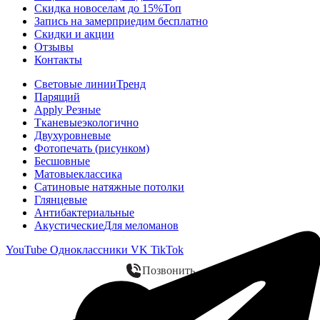
Скидка новоселам до 15%
Топ
Запись на замер
приедим бесплатно
Скидки и акции
Отзывы
Контакты
Световые линии
Тренд
Парящий
Apply Резные
Тканевые
экологично
Двухуровневые
Фотопечать (рисунком)
Бесшовные
Матовые
классика
Сатиновые натяжные потолки
Глянцевые
Антибактериальные
Акустические
Для меломанов
YouTube
Одноклассники
VK
TikTok
Позвонить
WhatsApp