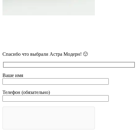
В самое ближайшее время с Вами
свяжется наш очень вежливый менеджер
и уточнит детали.
Спасибо что выбрали Астра Модерн! 🙂
Ваше имя
Телефон (обязательно)