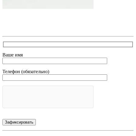
В самое ближайшее время с Вами свяжется наш очень
вежливый менеджер и уточнит детали. Зафиксирует
скидку за заявку с каталога Астра Модерн
Ваше имя
Телефон (обязательно)