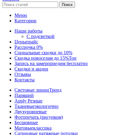
Поиск
Меню
Категории
Наши работы
С подсветкой
Цены
прайс
Рассрочка 0%
Социальные скидки до 10%
Скидка новоселам до 15%
Топ
Запись на замер
приедим бесплатно
Скидки и акции
Отзывы
Контакты
Световые линии
Тренд
Парящий
Apply Резные
Тканевые
экологично
Двухуровневые
Фотопечать (рисунком)
Бесшовные
Матовые
классика
Сатиновые натяжные потолки