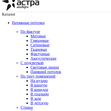
Каталог
Натяжные потолки
По фактуре
Матовые
Глянцевые
Сатиновые
Тканевые
Фактурные
Аккустические
С подсветкой
Световые линии
Парящий потолок
По типу помещений
На нухню
В ванную
В коридор
В спальню
В зале
В детскую
Страна