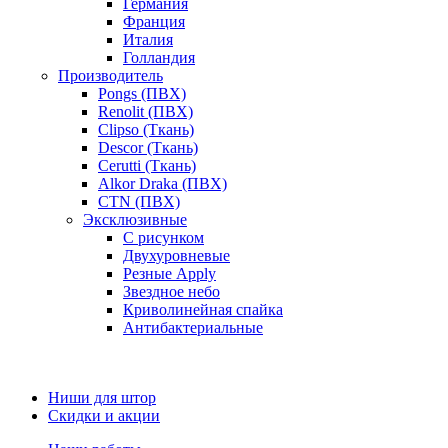
Германия
Франция
Италия
Голландия
Производитель
Pongs (ПВХ)
Renolit (ПВХ)
Clipso (Ткань)
Descor (Ткань)
Cerutti (Ткань)
Alkor Draka (ПВХ)
CTN (ПВХ)
Эксклюзивные
С рисунком
Двухуровневые
Резные Apply
Звездное небо
Криволинейная спайка
Антибактериальные
Ниши для штор
Скидки и акции