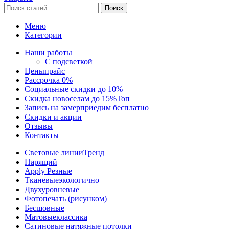
Поиск
Меню
Категории
Наши работы
С подсветкой
Цены
прайс
Рассрочка 0%
Социальные скидки до 10%
Скидка новоселам до 15%
Топ
Запись на замер
приедим бесплатно
Скидки и акции
Отзывы
Контакты
Световые линии
Тренд
Парящий
Apply Резные
Тканевые
экологично
Двухуровневые
Фотопечать (рисунком)
Бесшовные
Матовые
классика
Сатиновые натяжные потолки