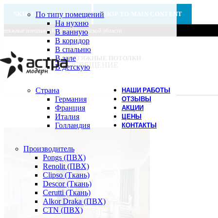
SKIP TO NAVIGATION
По типу помещений
SKIP TO MAIN CONTENT
На нухню
Натяжные потолки в Калуге и Калужской области
В ванную
В коридор
В спальню
В зале
НАТЯЖНЫЕ ПОТОЛКИ
ОСВЕЩЕНИЕ
В детскую
Страна
НАШИ РАБОТЫ
Германия
ОТЗЫВЫ
Франция
АКЦИИ
Италия
ЦЕНЫ
Голландия
КОНТАКТЫ
Производитель
Pongs (ПВХ)
Renolit (ПВХ)
Clipso (Ткань)
Descor (Ткань)
Cerutti (Ткань)
Alkor Draka (ПВХ)
CTN (ПВХ)