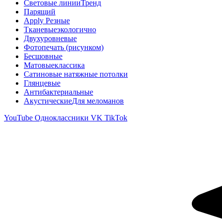
Световые линии
Тренд
Парящий
Apply Резные
Тканевые
экологично
Двухуровневые
Фотопечать (рисунком)
Бесшовные
Матовые
классика
Сатиновые натяжные потолки
Глянцевые
Антибактериальные
Акустические
Для меломанов
YouTube
Одноклассники
VK
TikTok