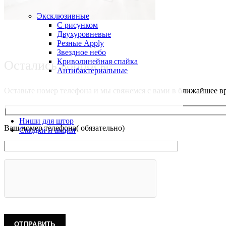
Эксклюзивные
С рисунком
Двухуровневые
Резные Apply
Звездное небо
Криволинейная спайка
Остались вопросы?
Антибактериальные
Оставьте номер телефона и мы свяжемся с вами в ближайшее в
Ниши для штор
Ваш номер телефона( обязательно)
Скидки и акции