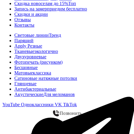
Скидка новоселам до 15%
Топ
Запись на замер
приедим бесплатно
Скидки и акции
Отзывы
Контакты
Световые линии
Тренд
Парящий
Apply Резные
Тканевые
экологично
Двухуровневые
Фотопечать (рисунком)
Бесшовные
Матовые
классика
Сатиновые натяжные потолки
Глянцевые
Антибактериальные
Акустические
Для меломанов
YouTube
Одноклассники
VK
TikTok
Позвонить
WhatsApp