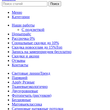
Поиск
Меню
Категории
Наши работы
С подсветкой
Цены
прайс
Рассрочка 0%
Социальные скидки до 10%
Скидка новоселам до 15%
Топ
Запись на замер
приедим бесплатно
Скидки и акции
Отзывы
Контакты
Световые линии
Тренд
Парящий
Apply Резные
Тканевые
экологично
Двухуровневые
Фотопечать (рисунком)
Бесшовные
Матовые
классика
Сатиновые натяжные потолки