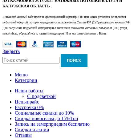
ASTRA MODERN
2013-2025
НАТЯЖНЫЕ ПОТОЛКИ КАЛУГА И
КАЛУЖСКАЯ ОБЛАСТЬ .
Внимание! Данный сайт носит информационный характер и ни при каких условиях не является
публичной офертой, которая определяется положениями Статьи 437 (2) Гражданского кодекса РФ.
Для получения подробной информации о наличии и стоимости указанных товаров и (или) услуг,
пожалуйста, обращайтесь к нашим менеджерам. Или мы сами свяжемся с Вами.
Закрыть
ПОИСК
Меню
Категории
Наши работы
С подсветкой
Цены
прайс
Рассрочка 0%
Социальные скидки до 10%
Скидка новоселам до 15%
Топ
Запись на замер
приедим бесплатно
Скидки и акции
Отзывы