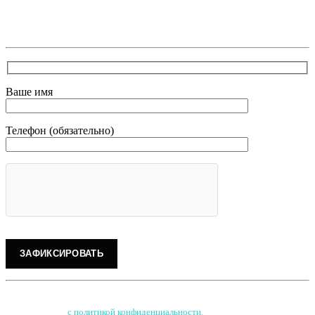
Зафиксирует скидку за заявку с каталога Астра
Модерн
Ваше имя
Телефон (обязательно)
Нажимая на кнопку, Вы соглашаетесь на обработку персональных данных
и соглашаетесь
с
политикой конфиденциальности
.