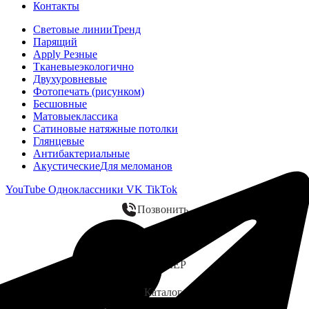
Контакты
Световые линии
Тренд
Парящий
Apply Резные
Тканевые
экологично
Двухуровневые
Фотопечать (рисунком)
Бесшовные
Матовые
классика
Сатиновые натяжные потолки
Глянцевые
Антибактериальные
Акустические
Для меломанов
YouTube
Одноклассники
VK
TikTok
Позвонить
WhatsApp
ЗАМЕР
Каталог