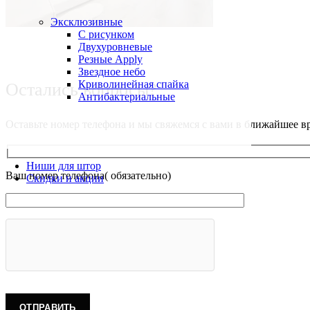
Эксклюзивные
С рисунком
Двухуровневые
Резные Apply
Звездное небо
Криволинейная спайка
Остались вопросы?
Антибактериальные
Оставьте номер телефона и мы свяжемся с вами в ближайшее в
Ниши для штор
Ваш номер телефона( обязательно)
Скидки и акции