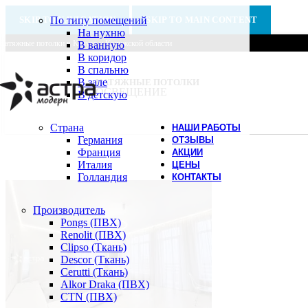
SKIP TO NAVIGATION
По типу помещений
SKIP TO MAIN CONTENT
На нухню
Натяжные потолки в Калуге и Калужской области
В ванную
В коридор
В спальню
В зале
НАТЯЖНЫЕ ПОТОЛКИ
ОСВЕЩЕНИЕ
В детскую
Страна
НАШИ РАБОТЫ
Германия
ОТЗЫВЫ
Франция
АКЦИИ
Италия
ЦЕНЫ
Голландия
КОНТАКТЫ
Производитель
Pongs (ПВХ)
Renolit (ПВХ)
Clipso (Ткань)
Descor (Ткань)
Cerutti (Ткань)
Alkor Draka (ПВХ)
CTN (ПВХ)