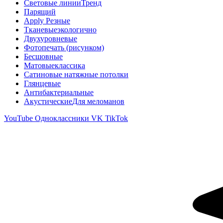
Световые линии
Тренд
Парящий
Apply Резные
Тканевые
экологично
Двухуровневые
Фотопечать (рисунком)
Бесшовные
Матовые
классика
Сатиновые натяжные потолки
Глянцевые
Антибактериальные
Акустические
Для меломанов
YouTube
Одноклассники
VK
TikTok