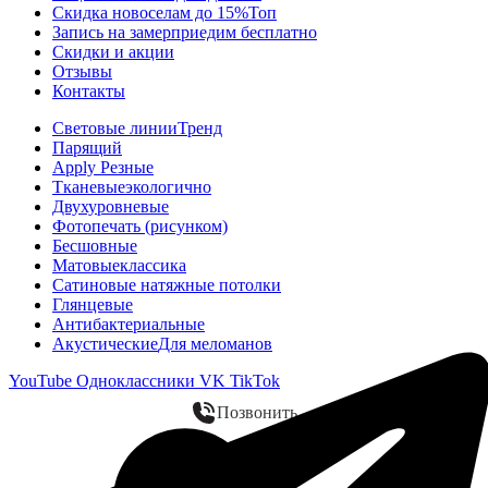
Скидка новоселам до 15%
Топ
Запись на замер
приедим бесплатно
Скидки и акции
Отзывы
Контакты
Световые линии
Тренд
Парящий
Apply Резные
Тканевые
экологично
Двухуровневые
Фотопечать (рисунком)
Бесшовные
Матовые
классика
Сатиновые натяжные потолки
Глянцевые
Антибактериальные
Акустические
Для меломанов
YouTube
Одноклассники
VK
TikTok
Позвонить
WhatsApp