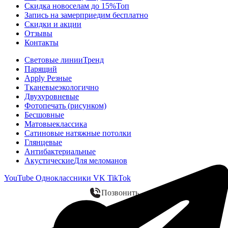
Скидка новоселам до 15%
Топ
Запись на замер
приедим бесплатно
Скидки и акции
Отзывы
Контакты
Световые линии
Тренд
Парящий
Apply Резные
Тканевые
экологично
Двухуровневые
Фотопечать (рисунком)
Бесшовные
Матовые
классика
Сатиновые натяжные потолки
Глянцевые
Антибактериальные
Акустические
Для меломанов
YouTube
Одноклассники
VK
TikTok
Позвонить
WhatsApp