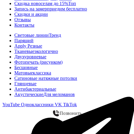
Скидка новоселам до 15%
Топ
Запись на замер
приедим бесплатно
Скидки и акции
Отзывы
Контакты
Световые линии
Тренд
Парящий
Apply Резные
Тканевые
экологично
Двухуровневые
Фотопечать (рисунком)
Бесшовные
Матовые
классика
Сатиновые натяжные потолки
Глянцевые
Антибактериальные
Акустические
Для меломанов
YouTube
Одноклассники
VK
TikTok
Позвонить
WhatsApp