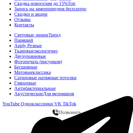
Скидка новоселам до 15%
Топ
Запись на замер
приедим бесплатно
Скидки и акции
Отзывы
Контакты
Световые линии
Тренд
Парящий
Apply Резные
Тканевые
экологично
Двухуровневые
Фотопечать (рисунком)
Бесшовные
Матовые
классика
Сатиновые натяжные потолки
Глянцевые
Антибактериальные
Акустические
Для меломанов
YouTube
Одноклассники
VK
TikTok
Позвонить
WhatsApp