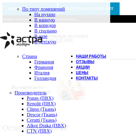
SKIP TO NAVIGATION
По типу помещений
SKIP TO MAIN CONTENT
На нухню
Натяжные потолки в Калуге и Калужской области
В ванную
В коридор
В спальню
В зале
НАТЯЖНЫЕ ПОТОЛКИ
ОСВЕЩЕНИЕ
В детскую
Страна
НАШИ РАБОТЫ
Германия
ОТЗЫВЫ
Франция
АКЦИИ
Италия
ЦЕНЫ
Голландия
КОНТАКТЫ
Производитель
Pongs (ПВХ)
Renolit (ПВХ)
Clipso (Ткань)
Descor (Ткань)
Cerutti (Ткань)
Alkor Draka (ПВХ)
Остались вопросы?
CTN (ПВХ)