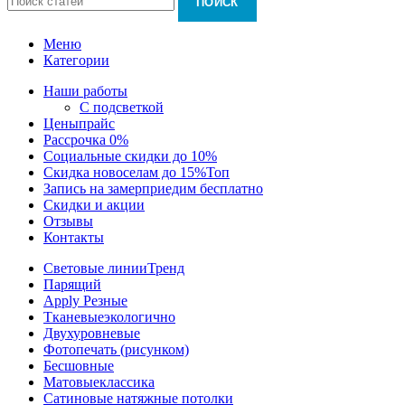
ПОИСК
Меню
Категории
Наши работы
С подсветкой
Цены
прайс
Рассрочка 0%
Социальные скидки до 10%
Скидка новоселам до 15%
Топ
Запись на замер
приедим бесплатно
Скидки и акции
Отзывы
Контакты
Световые линии
Тренд
Парящий
Apply Резные
Тканевые
экологично
Двухуровневые
Фотопечать (рисунком)
Бесшовные
Матовые
классика
Сатиновые натяжные потолки