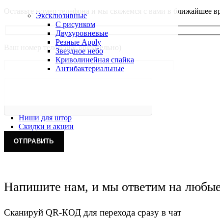
Оставьте номер телефона и мы свяжемся с вами в ближайшее в
Эксклюзивные
С рисунком
Двухуровневые
Резные Apply
Ваш номер телефона( обязательно)
Звездное небо
Криволинейная спайка
Антибактериальные
Ниши для штор
Скидки и акции
Напишите нам, и мы ответим на любы
Сканируй QR-КОД для перехода сразу в чат