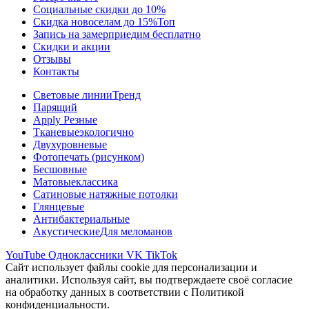
Социальные скидки до 10%
Скидка новоселам до 15%
Топ
Запись на замер
приедим бесплатно
Скидки и акции
Отзывы
Контакты
Световые линии
Тренд
Парящий
Apply Резные
Тканевые
экологично
Двухуровневые
Фотопечать (рисунком)
Бесшовные
Матовые
классика
Сатиновые натяжные потолки
Глянцевые
Антибактериальные
Акустические
Для меломанов
YouTube
Одноклассники
VK
TikTok
Сайт использует файлы cookie для персонализации и
аналитики. Используя сайт, вы подтверждаете своё согласие
на обработку данных в соответствии с Политикой
конфиденциальности.